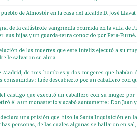
ueblo de Almostér en la casa del alcalde D. José Llavat 
gna de la catástrofe sangrienta ocurrida en la villa de 
er, sus hijas y un guarda-terra conocido por Pera-Furné.
relación de las muertes que este infeliz ejecutó a su mug
re le salvaron su alma.
de Madrid, de tres hombres y dos mugeres que habían 
as consumidas : fuée descubierto por un caballero con q
l castigo que executó un caballero con su muger por h
etiró él a un monasterio y acabó santamente : Don Juan 
 declara una prisión que hizo la Santa Inquisición en 
as personas, de las cuales algunas se hallaron en sal,