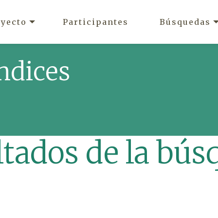
oyecto
Participantes
Búsquedas
ndices
ltados de la bús