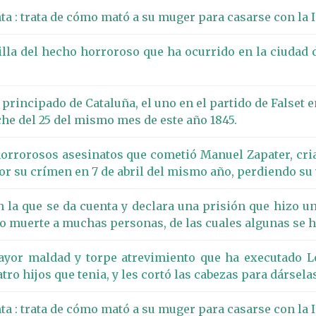
nta : trata de cómo mató a su muger para casarse con la I
illa del hecho horroroso que ha ocurrido en la ciudad
incipado de Cataluña, el uno en el partido de Falset en 
oche del 25 del mismo mes de este año 1845.
orrorosos asesinatos que cometió Manuel Zapater, criad
or su crímen en 7 de abril del mismo año, perdiendo su v
 la que se da cuenta y declara una prisión que hizo un
 muerte a muchas personas, de las cuales algunas se ha
mayor maldad y torpe atrevimiento que ha executado L
tro hijos que tenia, y les cortó las cabezas para dársel
nta : trata de cómo mató a su muger para casarse con la 