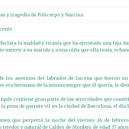
as y tragedia de Policarpo y Narcisa.
cente.
eclara la maldad y tiranía que ha ejecutado una hija d
io muerte a su marido y a una niña que ella tenía, echan
 los asesinos del labrador de Lucena que fueron un ca
que era hermano de la misma muger que él quería, le di
[qu]e contiene gran parte de las atrocidades que comet
la pena de garrote vil en la ciudad de Barcelona, el día 
imen que perpetró la noche del viernes 26 de febrero 
o tejedor y natural de Caldes de Monbuy, de edad 37 año