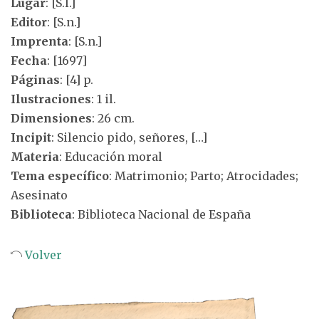
Lugar
: [S.l.]
Editor
: [S.n.]
Imprenta
: [S.n.]
Fecha
: [1697]
Páginas
: [4] p.
Ilustraciones
: 1 il.
Dimensiones
: 26 cm.
Incipit
: Silencio pido, señores, […]
Materia
: Educación moral
Tema específico
: Matrimonio; Parto; Atrocidades;
Asesinato
Biblioteca
: Biblioteca Nacional de España
Volver