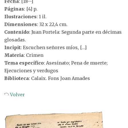
Fecha
: [18--]
Páginas
: [4] p.
Ilustraciones
: 1 il.
Dimensiones
: 32 x 22,4 cm.
Contenido
: Juan Portela: Segunda parte en décimas
glosadas.
Incipit
: Escuchen señores míos, […]
Materia
: Crimen
Tema específico
: Asesinato; Pena de muerte;
Ejecuciones y verdugos
Biblioteca
: Calaix. Fons Joan Amades
Volver