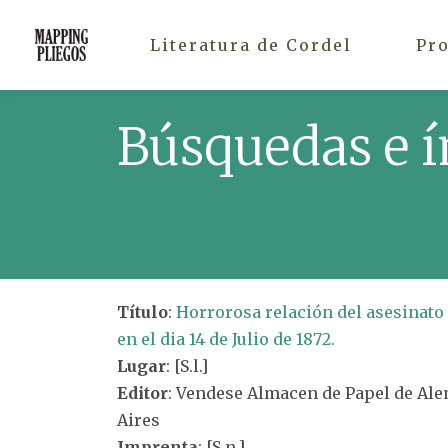
Literatura de Cordel
Pr
Búsquedas e í
Título
:
Horrorosa relación del asesinato d
en el dia 14 de Julio de 1872.
Lugar
: [S.l.]
Editor
: Vendese Almacen de Papel de Alem
Aires
Imprenta
: [S.n.]