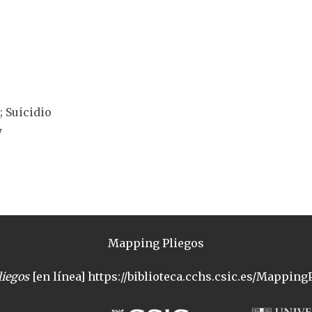
; Suicidio
y
Mapping Pliegos
iegos
[en línea] https://biblioteca.cchs.csic.es/MappingP