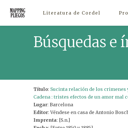
Literatura de Cordel
Pr
Búsquedas e í
Título
:
Sucinta relación de los crimenes 
Cadena : tristes efectos de un amor mal 
Lugar
: Barcelona
Editor
: Véndese en casa de Antonio Bosch,
Imprenta
: [S.n.]
Fecha
: [Entre 1850 y 1885]