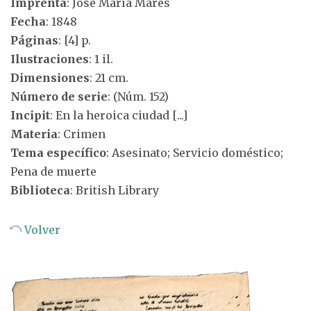
Imprenta
: José María Marés
Fecha
: 1848
Páginas
: [4] p.
Ilustraciones
: 1 il.
Dimensiones
: 21 cm.
Número de serie
: (Núm. 152)
Incipit
: En la heroica ciudad [...]
Materia
: Crimen
Tema específico
: Asesinato; Servicio doméstico;
Pena de muerte
Biblioteca
: British Library
Volver