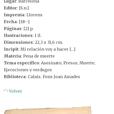
Lugar
: Barcelona
Editor
: [S.n.]
Imprenta
: Llorens
Fecha
: [18--]
Páginas
: [2] p.
Ilustraciones
: 1 il.
Dimensiones
: 22,3 x 31,6 cm.
Incipit
: Mi relación voy a hacer […]
Materia
: Pena de muerte
Tema específico
: Asesinato; Presos; Muerte;
Ejecuciones y verdugos
Biblioteca
: Calaix. Fons Joan Amades
Volver