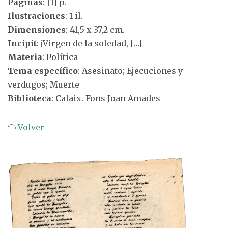
Páginas
: [1] p.
Ilustraciones
: 1 il.
Dimensiones
: 41,5 x 37,2 cm.
Incipit
: ¡Virgen de la soledad, […]
Materia
: Política
Tema específico
: Asesinato; Ejecuciones y
verdugos; Muerte
Biblioteca
: Calaix. Fons Joan Amades
Volver