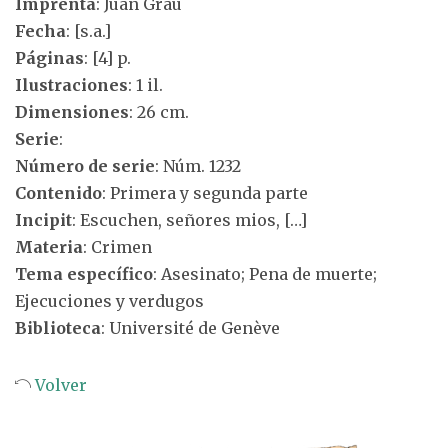
Imprenta
: Juan Grau
Fecha
: [s.a.]
Páginas
: [4] p.
Ilustraciones
: 1 il.
Dimensiones
: 26 cm.
Serie
:
Número de serie
: Núm. 1232
Contenido
: Primera y segunda parte
Incipit
: Escuchen, señores mios, […]
Materia
: Crimen
Tema específico
: Asesinato; Pena de muerte;
Ejecuciones y verdugos
Biblioteca
: Université de Genève
Volver