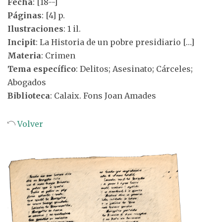
Fecha
: [18--]
Páginas
: [4] p.
Ilustraciones
: 1 il.
Incipit
: La Historia de un pobre presidiario […]
Materia
: Crimen
Tema específico
: Delitos; Asesinato; Cárceles;
Abogados
Biblioteca
: Calaix. Fons Joan Amades
Volver