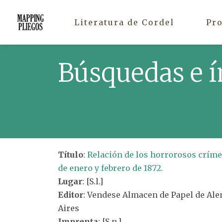
Literatura de Cordel
Pr
Búsquedas e í
Título
:
Relación de los horrorosos críme
de enero y febrero de 1872.
Lugar
: [S.l.]
Editor
: Vendese Almacen de Papel de Alem
Aires
Imprenta
: [S.n.]