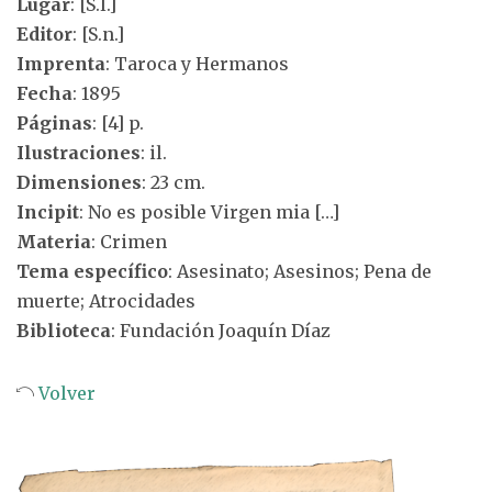
Lugar
: [S.l.]
Editor
: [S.n.]
Imprenta
: Taroca y Hermanos
Fecha
: 1895
Páginas
: [4] p.
Ilustraciones
: il.
Dimensiones
: 23 cm.
Incipit
: No es posible Virgen mia […]
Materia
: Crimen
Tema específico
: Asesinato; Asesinos; Pena de
muerte; Atrocidades
Biblioteca
: Fundación Joaquín Díaz
Volver