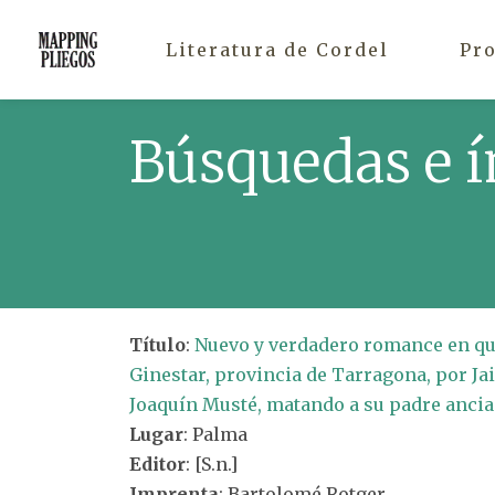
Literatura de Cordel
Pr
Búsquedas e í
Título
:
Nuevo y verdadero romance en que
Ginestar, provincia de Tarragona, por Ja
Joaquín Musté, matando a su padre ancian
Lugar
: Palma
Editor
: [S.n.]
Imprenta
: Bartolomé Rotger