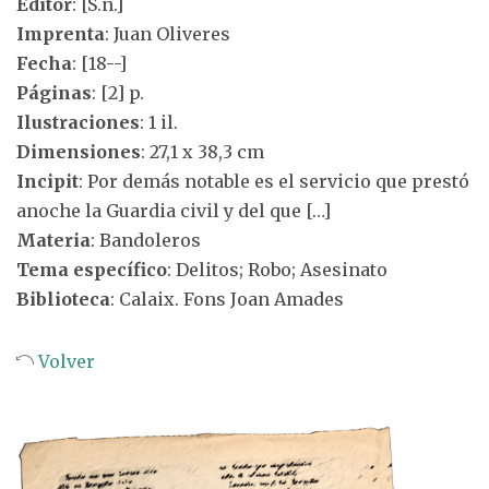
Editor
: [S.n.]
Imprenta
: Juan Oliveres
Fecha
: [18--]
Páginas
: [2] p.
Ilustraciones
: 1 il.
Dimensiones
: 27,1 x 38,3 cm
Incipit
: Por demás notable es el servicio que prestó
anoche la Guardia civil y del que […]
Materia
: Bandoleros
Tema específico
: Delitos; Robo; Asesinato
Biblioteca
: Calaix. Fons Joan Amades
Volver