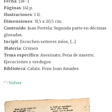
Fecha
: [18--]
Páginas
: [4] p.
Ilustraciones
: 1 il.
Dimensiones
: 31,5 x 20,5 cm.
Contenido
: Juan Portela: Segunda parte en décimas
glosadas.
Incipit
: Escuchen señores míos, […]
Materia
: Crimen
Tema específico
: Asesinato; Pena de muerte;
Ejecuciones y verdugos
Biblioteca
: Calaix. Fons Joan Amades
Volver