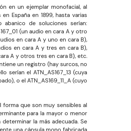
ón en un ejemplar monofacial, al
s en España en 1899, hasta varias
 abanico de soluciones serían:
167_01 (un audio en cara A y otro
dios en cara A y uno en cara B),
ios en cara A y tres en cara B),
a A y otros tres en cara B), etc.
iene un registro (hay surcos, no
llo serían el ATN_AS167_13 (cuya
abado), o el ATN_AS169_11_A (cuyo
l forma que son muy sensibles al
terminante para la mayor o menor
ta determinar la más adecuada. Se
mente una cápsula mono fabricada