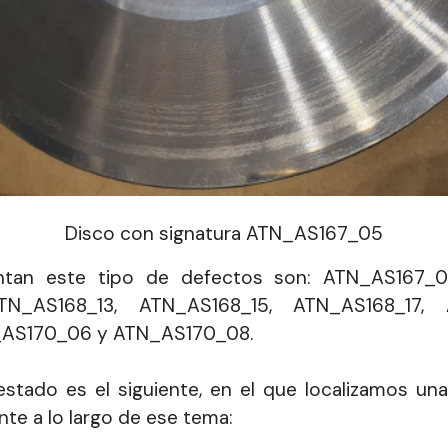
Disco con signatura ATN_AS167_05
ntan este tipo de defectos son: ATN_AS167_05
TN_AS168_13, ATN_AS168_15, ATN_AS168_17, 
_AS170_06 y ATN_AS170_08.
stado es el siguiente, en el que localizamos una
te a lo largo de ese tema: