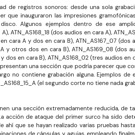
dad de registros sonoros: desde una sola grabaci
liner que inauguraron las impresiones gramofónica
 disco. Algunos ejemplos dentro de ese amplio
 A), ATN_AS168_18 (dos audios en cara A), ATN_AS
en cara A y dos en cara B), ATN_AS167_07 (dos au
 y otros dos en cara B), ATN_AS169_08 (dos aud
y dos en cara B), ATN_AS168_02 (tres audios en car
resentan una sección que podría parecer que cont
argo no contiene grabación alguna. Ejemplos de e
TN_AS168_15_A (el segundo corte no tiene nada gr
ienen una sección extremadamente reducida, de ta
 La acción de ataque del primer surco ha sido de
de ahí que se hayan realizado varias pruebas has
inaciones de cápsulas y agujas, empleando final