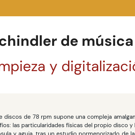
chindler de música
mpieza y digitalizac
 de discos de 78 rpm supone una compleja amalga
fíos: las particularidades físicas del propio disco y
psula y aguja, tras un estudio pormenorizado de l