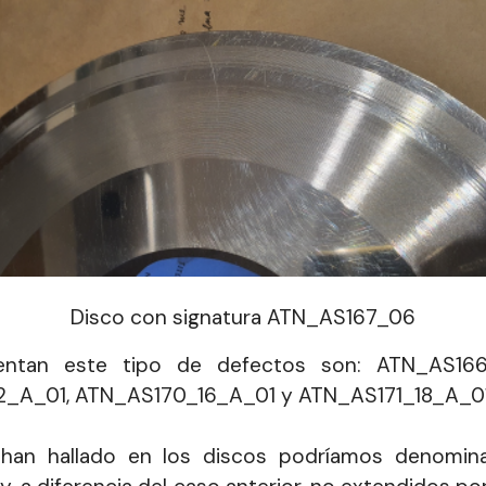
Disco con signatura ATN_AS167_06
entan este tipo de defectos son: ATN_AS166
_A_01, ATN_AS170_16_A_01 y ATN_AS171_18_A_01
han hallado en los discos podríamos denomina