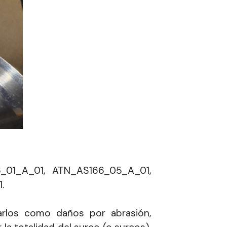
_01_A_01, ATN_AS166_05_A_01,
.
rlos como daños por abrasión,