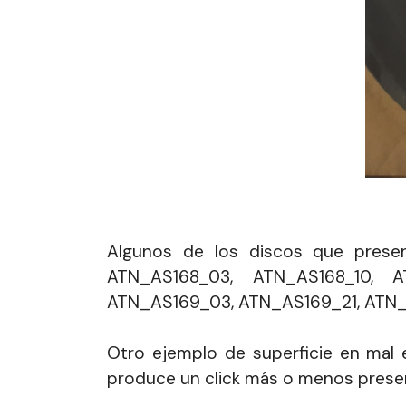
Algunos de los discos que prese
ATN_AS168_03, ATN_AS168_10, A
ATN_AS169_03, ATN_AS169_21, ATN
Otro ejemplo de superficie en mal e
produce un click más o menos presen