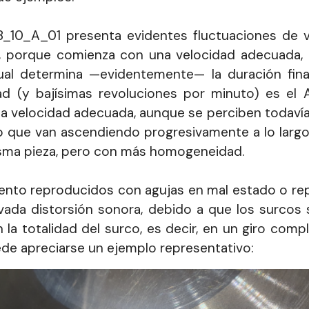
8_10_A_01 presenta evidentes fluctuaciones de 
al, porque comienza con una velocidad adecuada, 
cual determina —evidentemente— la duración final
dad (y bajísimas revoluciones por minuto) es e
una velocidad adecuada, aunque se perciben todavía
que van ascendiendo progresivamente a lo largo de
misma pieza, pero con más homogeneidad.
ento reproducidos con agujas en mal estado o re
vada distorsión sonora, debido a que los surcos
la totalidad del surco, es decir, en un giro comp
de apreciarse un ejemplo representativo: