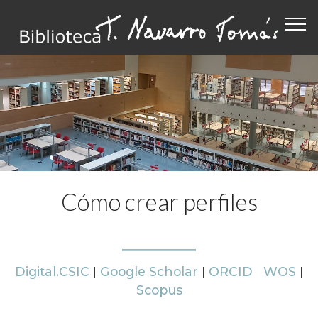
Cómo crear perfiles
Digital.CSIC
|
Google Scholar
|
ORCID
|
WOS
|
Scopus