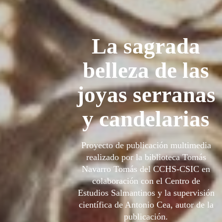
La sagrada
belleza de las
joyas serranas
y candelarias
Proyecto de publicación multimedia
realizado por la biblioteca Tomás
Navarro Tomás del CCHS-CSIC en
colaboración con el Centro de
Estudios Salmantinos y la supervisión
científica de Antonio Cea, autor de la
publicación.