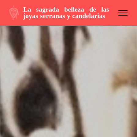
>
La sagrada belleza de las
joyas serranas y candelarias