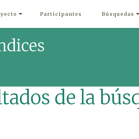
oyecto
Participantes
Búsquedas
ndices
ltados de la bús