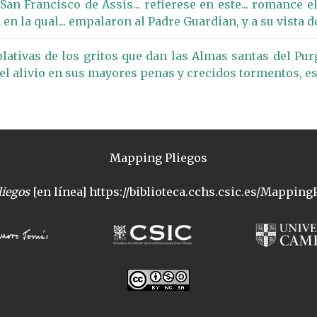
an Francisco de Assis... refierese en este... romance 
n la qual... empalaron al Padre Guardian, y a su vista de
ativas de los gritos que dan las Almas santas del Purg
 y el alivio en sus mayores penas y crecidos tormentos, 
Mapping Pliegos
iegos
[en línea] https://biblioteca.cchs.csic.es/MappingP