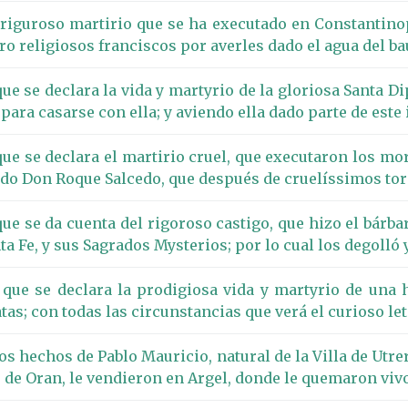
 riguroso martirio que se ha executado en Constantinop
tro religiosos franciscos por averles dado el agua del 
e se declara la vida y martyrio de la gloriosa Santa Dip
ara casarse con ella; y aviendo ella dado parte de este 
ue se declara el martirio cruel, que executaron los mo
mado Don Roque Salcedo, que después de cruelíssimos to
ue se da cuenta del rigoroso castigo, que hizo el bárba
ta Fe, y sus Sagrados Mysterios; por lo cual los degolló
que se declara la prodigiosa vida y martyrio de una h
atas; con todas las circunstancias que verá el curioso let
sos hechos de Pablo Mauricio, natural de la Villa de Utr
 de Oran, le vendieron en Argel, donde le quemaron viv