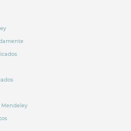
ey
pidamente
icados
cados
 Mendeley
tos