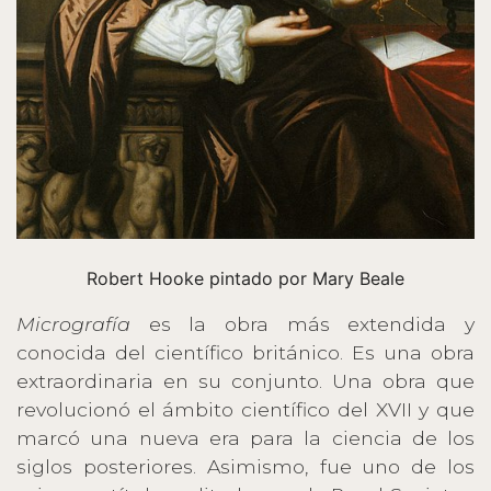
Robert Hooke pintado por Mary Beale
Micrografía
es la obra más extendida y
conocida del científico británico. Es una obra
extraordinaria en su conjunto. Una obra que
revolucionó el ámbito científico del XVII y que
marcó una nueva era para la ciencia de los
siglos posteriores. Asimismo, fue uno de los