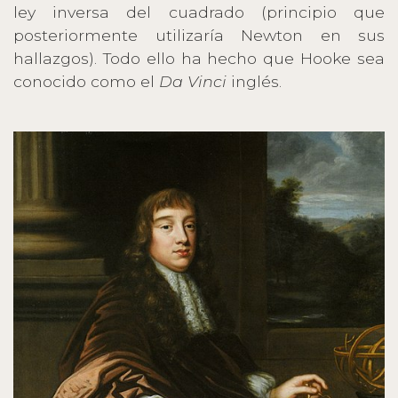
ley inversa del cuadrado (principio que
posteriormente utilizaría Newton en sus
hallazgos). Todo ello ha hecho que Hooke sea
conocido como el
Da Vinci
inglés.