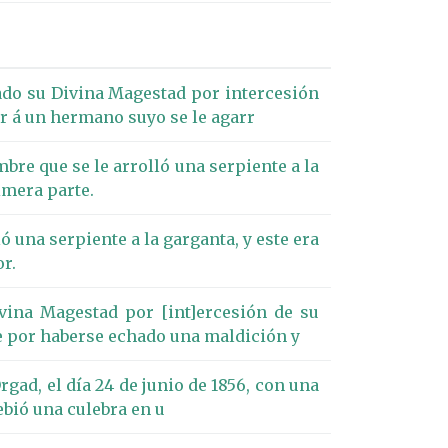
ado su Divina Magestad por intercesión
r á un hermano suyo se le agarr
bre que se le arrolló una serpiente a la
imera parte.
ó una serpiente a la garganta, y este era
r.
vina Magestad por [int]ercesión de su
e por haberse echado una maldición y
gad, el día 24 de junio de 1856, con una
ebió una culebra en u