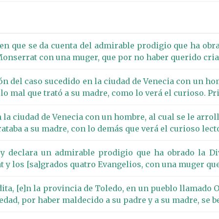
 en que se da cuenta del admirable prodigio que ha obr
Monserrat con una muger, que por no haber querido cria
ión del caso sucedido en la ciudad de Venecia con un hom
 lo mal que trató a su madre, como lo verá el curioso. Pr
la ciudad de Venecia con un hombre, al cual se le arroll
ataba a su madre, con lo demás que verá el curioso lecto
 y declara un admirable prodigio que ha obrado la Di
t y los [sa]grados quatro Evangelios, con una muger qu
ita, [e]n la provincia de Toledo, en un pueblo llamado Or
 edad, por haber maldecido a su padre y a su madre, se b