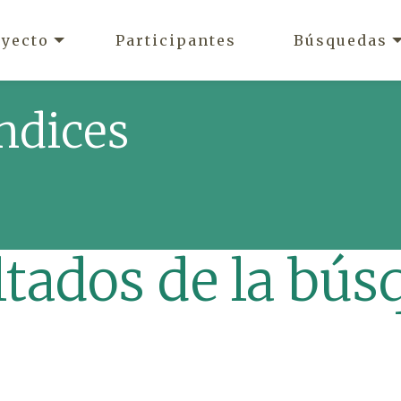
oyecto
Participantes
Búsquedas
ndices
ltados de la bús