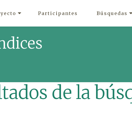
oyecto
Participantes
Búsquedas
ndices
ltados de la bús