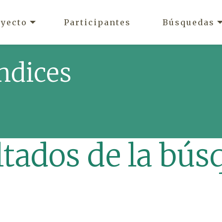
oyecto
Participantes
Búsquedas
ndices
ltados de la bús