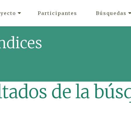
oyecto
Participantes
Búsquedas
ndices
ltados de la bús