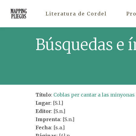
Literatura de Cordel
Pr
Búsquedas e í
Título
:
Coblas per cantar a las minyonas
Lugar
: [S.l.]
Editor
: [S.n.]
Imprenta
: [S.n.]
Fecha
: [s.a.]
Páginas
: [4] p.