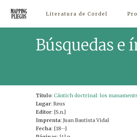
Literatura de Cordel
Pr
Búsquedas e í
Título
:
Cántich doctrinal: los manaments 
Lugar
: Reus
Editor
: [S.n.]
Imprenta
: Juan Bautista Vidal
Fecha
: [18--]
Páginas
: [4] p.