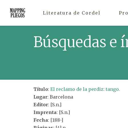
Literatura de Cordel
Pr
Búsquedas e í
Título
:
El reclamo de la perdiz: tango.
Lugar
: Barcelona
Editor
: [S.n.]
Imprenta
: [S.n.]
Fecha
: [188-]
Páginas
: [4] p.