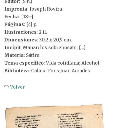
Editor
: [S.n.]
Imprenta
: Joseph Rovira
Fecha
: [18--]
Páginas
: [4] p.
Ilustraciones
: 2 il.
Dimensiones
: 30,2 x 20,9 cm.
Incipit
: Manan los sobreposats, […]
Materia
: Sátira
Tema específico
: Vida cotidiana; Alcohol
Biblioteca
: Calaix. Fons Joan Amades
Volver