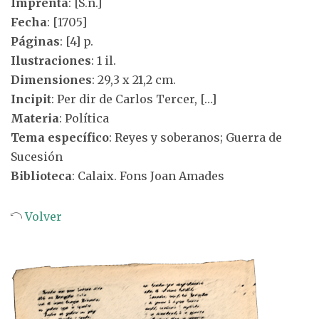
Imprenta
: [S.n.]
Fecha
: [1705]
Páginas
: [4] p.
Ilustraciones
: 1 il.
Dimensiones
: 29,3 x 21,2 cm.
Incipit
: Per dir de Carlos Tercer, […]
Materia
: Política
Tema específico
: Reyes y soberanos; Guerra de
Sucesión
Biblioteca
: Calaix. Fons Joan Amades
Volver