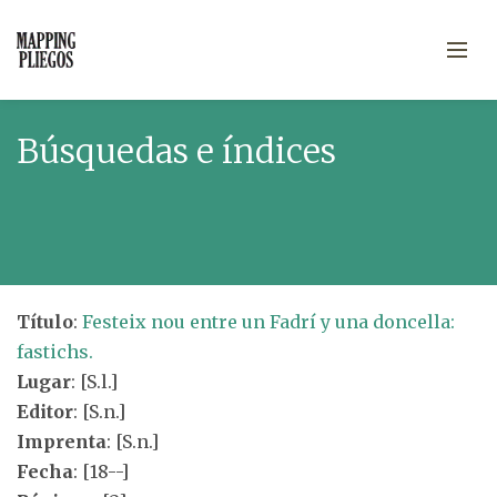
Búsquedas e índices
Título
:
Festeix nou entre un Fadrí y una doncella:
fastichs.
Lugar
: [S.l.]
Editor
: [S.n.]
Imprenta
: [S.n.]
Fecha
: [18--]