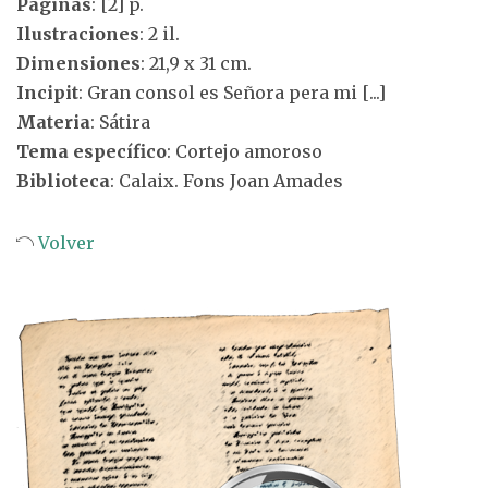
Páginas
: [2] p.
Ilustraciones
: 2 il.
Dimensiones
: 21,9 x 31 cm.
Incipit
: Gran consol es Señora pera mi [...]
Materia
: Sátira
Tema específico
: Cortejo amoroso
Biblioteca
: Calaix. Fons Joan Amades
Volver