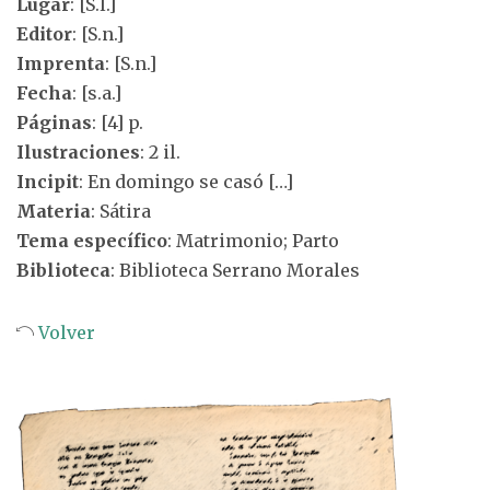
Lugar
: [S.l.]
Editor
: [S.n.]
Imprenta
: [S.n.]
Fecha
: [s.a.]
Páginas
: [4] p.
Ilustraciones
: 2 il.
Incipit
: En domingo se casó […]
Materia
: Sátira
Tema específico
: Matrimonio; Parto
Biblioteca
: Biblioteca Serrano Morales
Volver