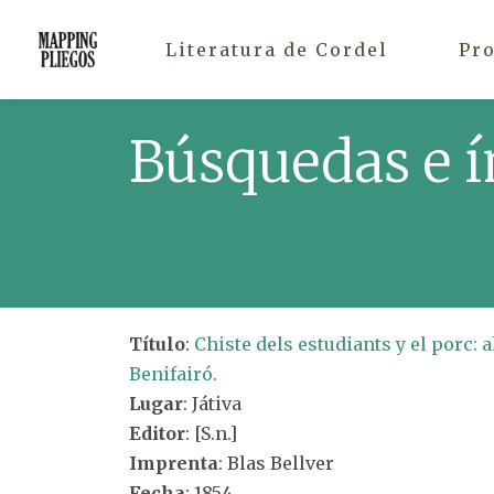
Literatura de Cordel
Pr
Búsquedas e í
Título
:
Chiste dels estudiants y el porc: 
Benifairó.
Lugar
: Játiva
Editor
: [S.n.]
Imprenta
: Blas Bellver
Fecha
: 1854