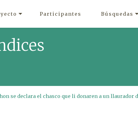
oyecto
Participantes
Búsquedas
ndices
ahon se declara el chasco que li donaren a un llaurador 