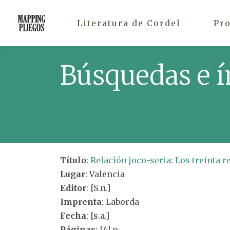
Literatura de Cordel
Pr
Búsquedas e í
Título
:
Relación joco-seria: Los treinta r
Lugar
: Valencia
Editor
: [S.n.]
Imprenta
: Laborda
Fecha
: [s.a.]
Páginas
: [4] p.