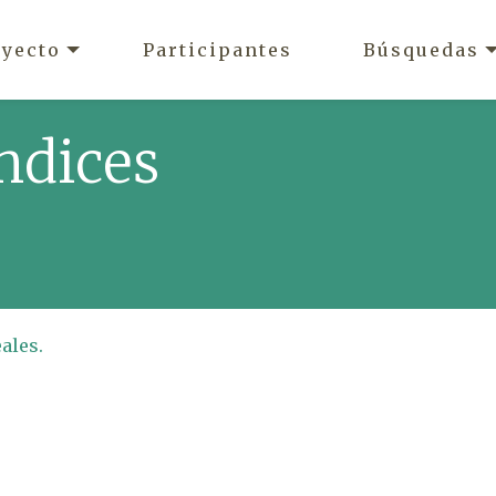
oyecto
Participantes
Búsquedas
ndices
eales.