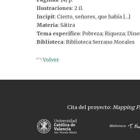
Ilustraciones
: 2 il.
Incipit
: Cierto, señores, que había […]
Materia
: Sátira
Tema específico
: Pobreza; Riqueza; Din
Biblioteca
: Biblioteca Serrano Morales
Volver
Cita del proyecto:
Mapping Pl