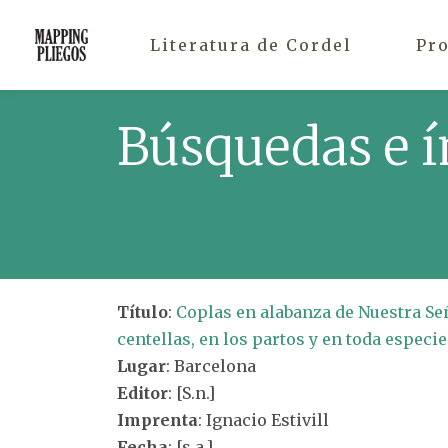
Literatura de Cordel
Pr
Búsquedas e í
Título
:
Coplas en alabanza de Nuestra Señ
centellas, en los partos y en toda especie
Lugar
: Barcelona
Editor
: [S.n.]
Imprenta
: Ignacio Estivill
Fecha
: [s.a.]