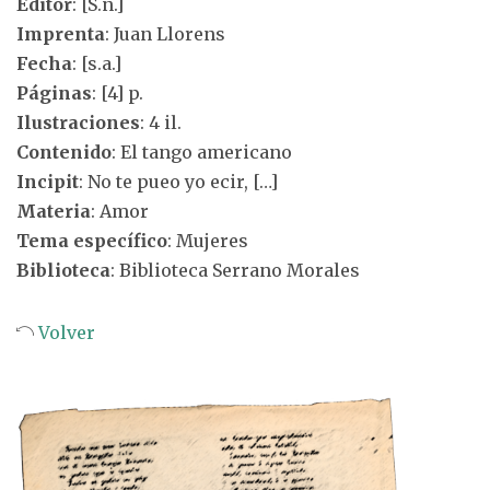
Editor
: [S.n.]
Imprenta
: Juan Llorens
Fecha
: [s.a.]
Páginas
: [4] p.
Ilustraciones
: 4 il.
Contenido
: El tango americano
Incipit
: No te pueo yo ecir, […]
Materia
: Amor
Tema específico
: Mujeres
Biblioteca
: Biblioteca Serrano Morales
Volver