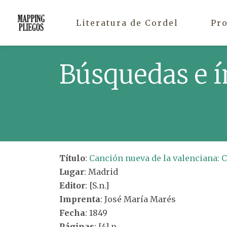
Literatura de Cordel
Pr
Búsquedas e í
Título
:
Canción nueva de la valenciana: 
Lugar
: Madrid
Editor
: [S.n.]
Imprenta
: José María Marés
Fecha
: 1849
Páginas
: [4] p.