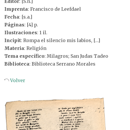
Editor
: [S.n.]
Imprenta
: Francisco de Leefdael
Fecha
: [s.a.]
Páginas
: [4] p.
Ilustraciones
: 1 il.
Incipit
: Rompa el silencio mis labios, […]
Materia
: Religión
Tema específico
: Milagros; San Judas Tadeo
Biblioteca
: Biblioteca Serrano Morales
Volver