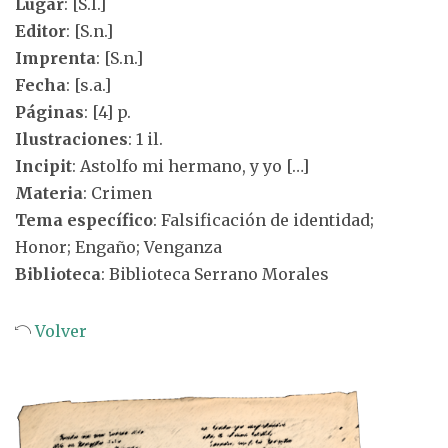
Lugar
: [S.l.]
Editor
: [S.n.]
Imprenta
: [S.n.]
Fecha
: [s.a.]
Páginas
: [4] p.
Ilustraciones
: 1 il.
Incipit
: Astolfo mi hermano, y yo […]
Materia
: Crimen
Tema específico
: Falsificación de identidad;
Honor; Engaño; Venganza
Biblioteca
: Biblioteca Serrano Morales
Volver