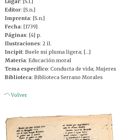
Lugar
: [S.l.]
Editor
: [S.n.]
Imprenta
: [S.n.]
Fecha
: [1739]
Páginas
: [4] p.
Ilustraciones
: 2 il.
Incipit
: Buele mi pluma ligera; […]
Materia
: Educación moral
Tema específico
: Conducta de vida; Mujeres
Biblioteca
: Biblioteca Serrano Morales
Volver