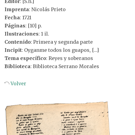
Editor
: [S.n.]
Imprenta
: Nicolás Prieto
Fecha
: 1721
Páginas
: [10] p.
Ilustraciones
: 1 il.
Contenido
: Primera y segunda parte
Incipit
: Oyganme todos los guapos, […]
Tema específico
: Reyes y soberanos
Biblioteca
: Biblioteca Serrano Morales
Volver