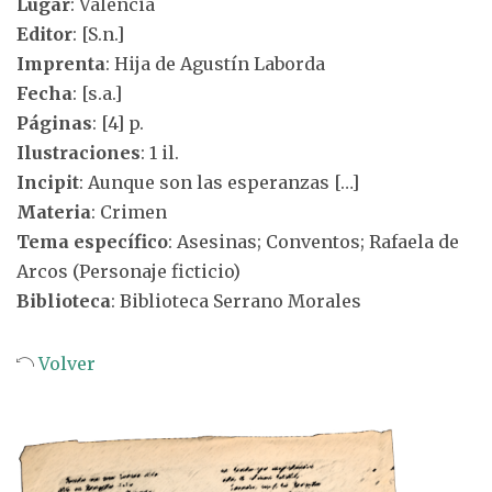
Lugar
: Valencia
Editor
: [S.n.]
Imprenta
: Hija de Agustín Laborda
Fecha
: [s.a.]
Páginas
: [4] p.
Ilustraciones
: 1 il.
Incipit
: Aunque son las esperanzas […]
Materia
: Crimen
Tema específico
: Asesinas; Conventos; Rafaela de
Arcos (Personaje ficticio)
Biblioteca
: Biblioteca Serrano Morales
Volver