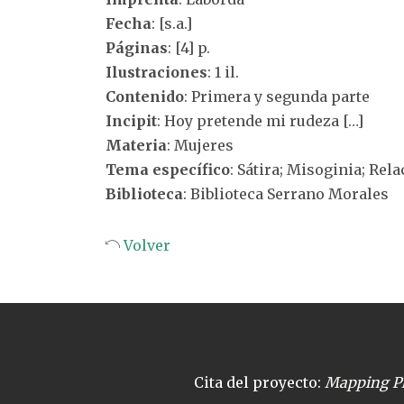
Fecha
: [s.a.]
Páginas
: [4] p.
Ilustraciones
: 1 il.
Contenido
: Primera y segunda parte
Incipit
: Hoy pretende mi rudeza […]
Materia
: Mujeres
Tema específico
: Sátira; Misoginia; Re
Biblioteca
: Biblioteca Serrano Morales
Volver
Cita del proyecto:
Mapping Pl