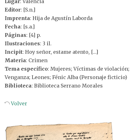
Lugar
: Valencia
Editor
: [S.n.]
Imprenta
: Hija de Agustín Laborda
Fecha
: [s.a.]
Páginas
: [4] p.
Ilustraciones
: 3 il.
Incipit
: Hoy señor, estame atento, […]
Materia
: Crimen
Tema específico
: Mujeres; Víctimas de violación;
Venganza; Leones; Fénic Alba (Personaje ficticio)
Biblioteca
: Biblioteca Serrano Morales
Volver