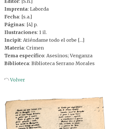
Editor
: [S.n.]
Imprenta
: Laborda
Fecha
: [s.a.]
Páginas
: [4] p.
Ilustraciones
: 1 il.
Incipit
: Atiéndame todo el orbe […]
Materia
: Crimen
Tema específico
: Asesinos; Venganza
Biblioteca
: Biblioteca Serrano Morales
Volver