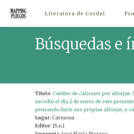
Literatura de Cordel
Pr
Búsquedas e í
Título
:
Cambio de calzones por alforjas. N
sucedió el día 2 de enero de este present
pensando darle sus propias alforjas, y c
Lugar
: Carmona
Editor
: [S.n.]
Imprenta
: José María Moreno