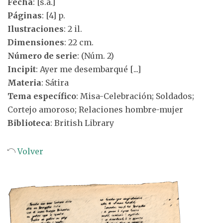
Fecha
: [s.a.]
Páginas
: [4] p.
Ilustraciones
: 2 il.
Dimensiones
: 22 cm.
Número de serie
: (Núm. 2)
Incipit
: Ayer me desembarqué [...]
Materia
: Sátira
Tema específico
: Misa-Celebración; Soldados;
Cortejo amoroso; Relaciones hombre-mujer
Biblioteca
: British Library
Volver