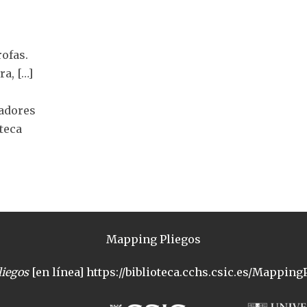
rofas.
ra, […]
vadores
oteca
Mapping Pliegos
iegos
[en línea] https://biblioteca.cchs.csic.es/MappingP