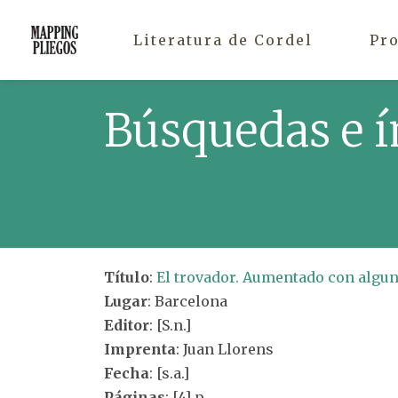
Literatura de Cordel
Pr
Búsquedas e í
Título
:
El trovador. Aumentado con alguna
Lugar
: Barcelona
Editor
: [S.n.]
Imprenta
: Juan Llorens
Fecha
: [s.a.]
Páginas
: [4] p.