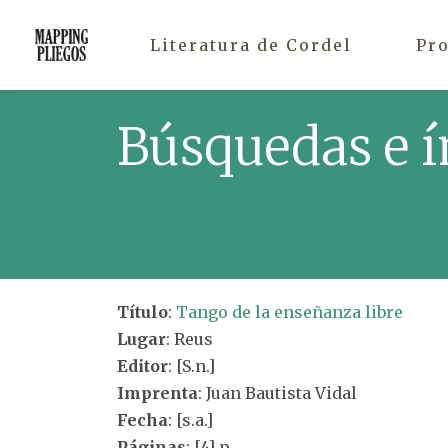
Literatura de Cordel
Pr
Búsquedas e í
Título
:
Tango de la enseñanza libre
Lugar
: Reus
Editor
: [S.n.]
Imprenta
: Juan Bautista Vidal
Fecha
: [s.a.]
Páginas
: [4] p.