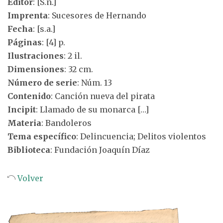
Editor
: [S.n.]
Imprenta
: Sucesores de Hernando
Fecha
: [s.a.]
Páginas
: [4] p.
Ilustraciones
: 2 il.
Dimensiones
: 32 cm.
Número de serie
: Núm. 13
Contenido
: Canción nueva del pirata
Incipit
: Llamado de su monarca […]
Materia
: Bandoleros
Tema específico
: Delincuencia; Delitos violentos
Biblioteca
: Fundación Joaquín Díaz
Volver